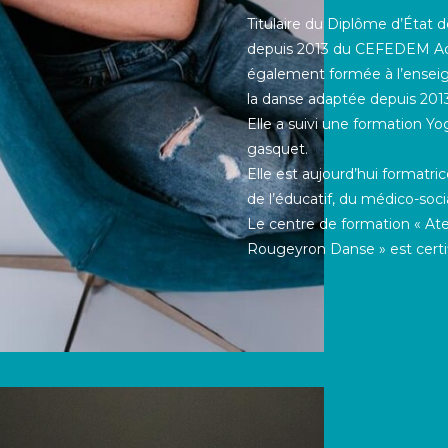
Titulaire du Diplôme d’État 
depuis 2013 du CEFEDEM Aqui
également formée à l’ensei
la danse adaptée depuis 20
Elle a suivi une formation 
gasquet.
Elle est aujourd’hui formatri
de l’éducatif, du médico-soci
Le centre de formation « Ate
Rougeyron Danse » est certif