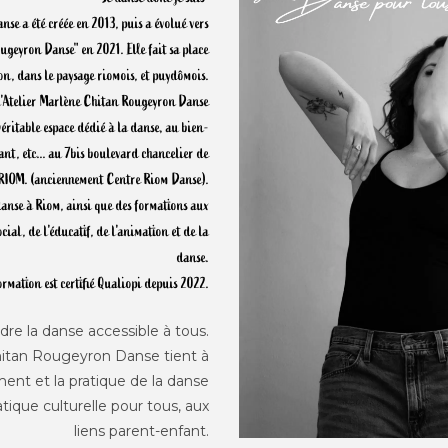
anse a été créée en 2013, puis a évolué vers
ugeyron Danse" en 2021. Elle fait sa place
ion, dans le paysage riomois, et puydômois.
l'Atelier Marlène Chitan Rougeyron Danse
véritable espace dédié à la danse, au bien-
ant, etc... au 7bis boulevard chancelier de
à RIOM. (anciennement Centre Riom Danse).
 danse à Riom, ainsi que des formations aux
ial, de l'éducatif, de l'animation et de la
danse.
ormation est certifié Qualiopi depuis 2022.
dre la danse accessible à tous.
hitan Rougeyron Danse tient à
ment et la pratique de la danse
tique culturelle pour tous, aux
liens parent-enfant.