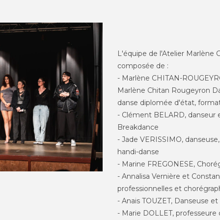
L'équipe de l'Atelier Marlèn
composée de :
- Marlène CHITAN-ROUGEYRON
Marlène Chitan Rougeyron D
danse diplomée d'état, format
- Clément BELARD, danseur e
Breakdance
- Jade VERISSIMO, danseuse,
handi-danse
- Marine FREGONESE, Chorég
- Annalisa Vernière et Consta
professionnelles et chorégra
- Anais TOUZET, Danseuse et 
- Marie DOLLET, professeure