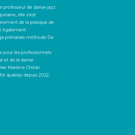
de professeur de danse jazz
taine, elle s’est
gnement de la pratique de
13 également.
Yoga prénatale méthode De
ce pour les professionnels
al et de la danse.
lier Marlène Chitan
ié qualiopi depuis 2022.