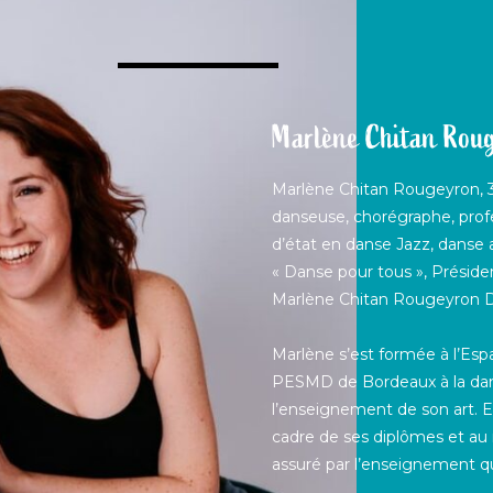
Marlène Chitan Rou
Marlène Chitan Rougeyron, 37
danseuse, chorégraphe, profe
d’état en danse Jazz, danse 
« Danse pour tous », Préside
Marlène Chitan Rougeyron 
Marlène s’est formée à l’Esp
PESMD de Bordeaux à la dan
l’enseignement de son art. E
cadre de ses diplômes et au
assuré par l’enseignement qu