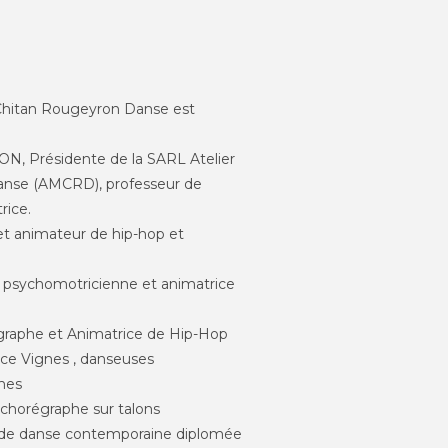
e Chitan Rougeyron Danse est
, Présidente de la SARL Atelier
anse (AMCRD), professeur de
rice.
t animateur de hip-hop et
 psychomotricienne et animatrice
raphe et Animatrice de Hip-Hop
nce Vignes , danseuses
phes
chorégraphe sur talons
 de danse contemporaine diplomée