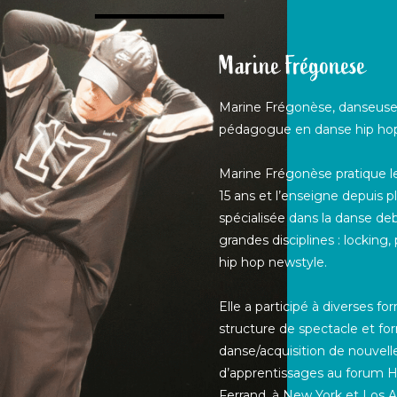
Marine Frégonese
Marine Frégonèse, danseuse
pédagogue en danse hip ho
Marine Frégonèse pratique le
15 ans et l’enseigne depuis p
spécialisée dans la danse de
grandes disciplines : locking
hip hop newstyle.
Elle a participé à diverses f
structure de spectacle et f
danse/acquisition de nouvel
d’apprentissages au forum 
Ferrand, à New York et Los 