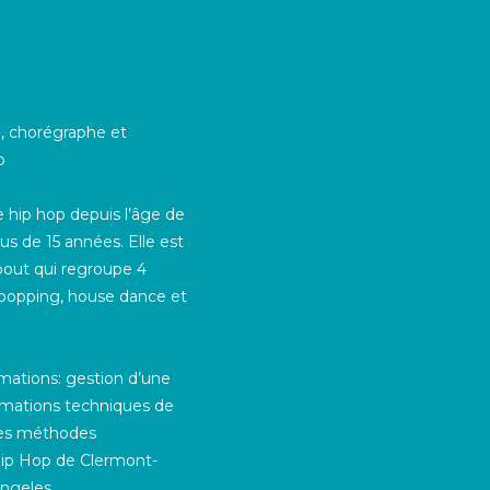
, chorégraphe et
p
 hip hop depuis l’âge de
lus de 15 années. Elle est
bout qui regroupe 4
, popping, house dance et
ormations: gestion d’une
ormations techniques de
les méthodes
Hip Hop de Clermont-
Angeles