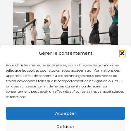
Gérer le consentement
Pour offrir les meilleures expériences, nous utilisons des technologies
telles que les cookies pour stocker et/ou accéder aux informations des
Danse classique adultes (à partir de 18 ans)
appareils. Le fait de consentir à ces technologies nous permettra de
traiter des données telles que le comportement de navigation ou les ID
uniques sur ce site. Le fait de ne pas consentir ou de retirer son
Cours de danse classique pour adultes composé
consentement peut avoir un effet négatif sur certaines caractéristiques
d'exercices à la barre, au milieu et au sol. Un atelier
et fonctions.
permettant de retrouver une bonne posture, de se
muscler en profondeur, de prendre du plaisir, de
Accepter
s'étirer et de se détendre.
Refuser